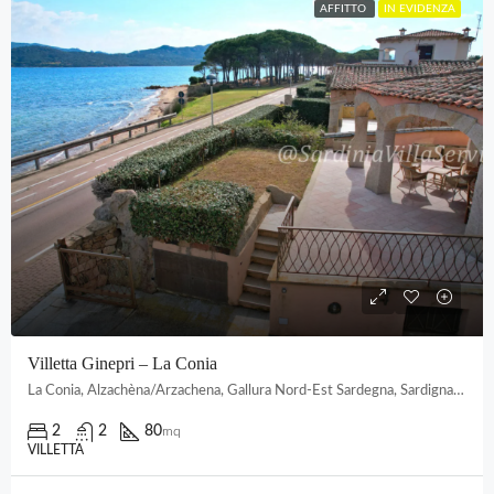
AFFITTO
IN EVIDENZA
Villetta Ginepri – La Conia
La Conia, Alzachèna/Arzachena, Gallura Nord-Est Sardegna, Sardigna/Sardegna, 07021, Italia
2
2
80
mq
VILLETTA