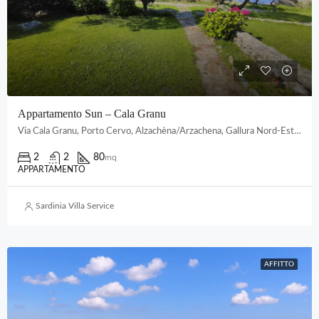
Appartamento Sun – Cala Granu
Via Cala Granu, Porto Cervo, Alzachèna/Arzachena, Gallura Nord-Est Sardegna, Sardigna/Sardegna, Italia
2
2
80
mq
APPARTAMENTO
Sardinia Villa Service
AFFITTO