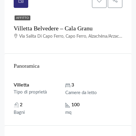
AFFITTO
Villetta Belvedere – Cala Granu
Via Salita Di Capo Ferro, Capo Ferro, Alzachèna/Arzachena, Gallura Nord-Est Sardegna, Sardigna/Sardegna, Italia
Panoramica
Villetta
3
Tipo di proprietà
Camere da letto
2
100
Bagni
mq