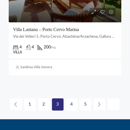
Villa Lantana – Porto Cervo Marina
Via dei Velieri 5, Porto Cervo, Alzachèna/Arzachena, Gallura Nord-Est Sardegna, Sardigna/Sardegna, Italia
4
4
200
mq
VILLA
Sardinia Villa Service
1
2
3
4
5