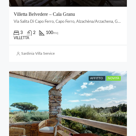
Villetta Belvedere – Cala Granu
Via Salita Di Capo Ferro, Capo Ferro, Alzachèna/Arzachena, Gallura Nord-Est Sardegna, Sardigna/Sardegna, Italia
3
2
100
mq
VILLETTA
Sardinia Villa Service
AFFITTO
NOVITÀ