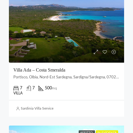
Villa Ada – Costa Smeralda
Portisco, Olbia, Nord-Est Sardegna, Sardigna/Sardegna, 07026, Italia
7
7
500
mq
VILLA
Sardinia Villa Service
AFFITTO
IN EVIDENZA