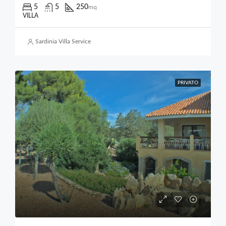
5
5
250
mq
VILLA
Sardinia Villa Service
PRIVATO