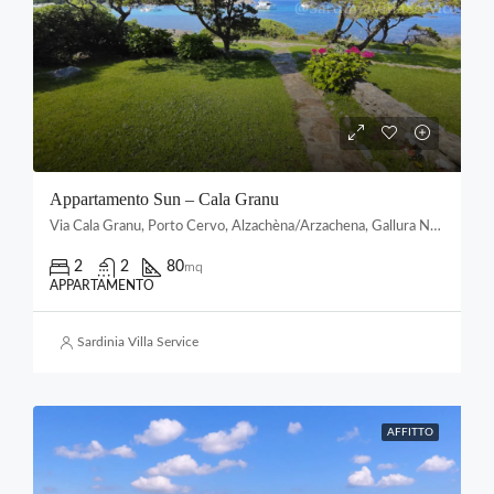
Appartamento Sun – Cala Granu
Via Cala Granu, Porto Cervo, Alzachèna/Arzachena, Gallura Nord-Est Sardegna, Sardigna/Sardegna, Italia
2
2
80
mq
APPARTAMENTO
Sardinia Villa Service
AFFITTO