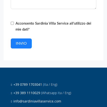
Acconsento Sardinia Villa Service all'utilizzo dei
mie dati*
INVIO
+39 0789 1703041
(Ita / Eng)
+39 389 1110029
(Whatsapp Ita / Eng)
info@sardiniavillaservice.com