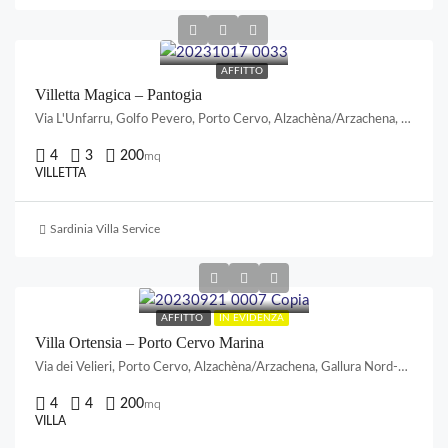
AFFITTO
Villetta Magica – Pantogia
Via L'Unfarru, Golfo Pevero, Porto Cervo, Alzachèna/Arzachena, Gallura Nord-Est Sardegna, Sardigna/Sardegna, Italia
4
3
200
mq
VILLETTA
Sardinia Villa Service
AFFITTO
IN EVIDENZA
Villa Ortensia – Porto Cervo Marina
Via dei Velieri, Porto Cervo, Alzachèna/Arzachena, Gallura Nord-Est Sardegna, Sardigna/Sardegna, Italia
4
4
200
mq
VILLA