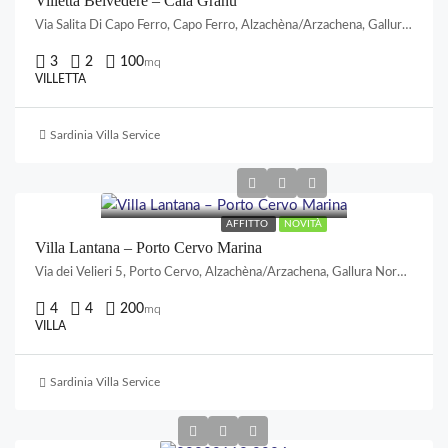
Villetta Belvedere – Cala Granu
Via Salita Di Capo Ferro, Capo Ferro, Alzachèna/Arzachena, Gallura Nord-Est Sardegna, Sardigna/Sardegna, Italia
3
2
100
mq
VILLETTA
Sardinia Villa Service
AFFITTO
NOVITÀ
Villa Lantana – Porto Cervo Marina
Via dei Velieri 5, Porto Cervo, Alzachèna/Arzachena, Gallura Nord-Est Sardegna, Sardigna/Sardegna, Italia
4
4
200
mq
VILLA
Sardinia Villa Service