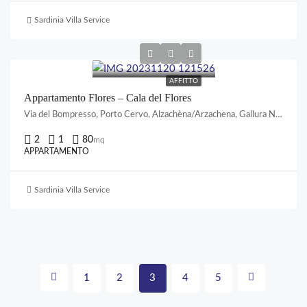
Sardinia Villa Service
AFFITTO
Appartamento Flores – Cala del Flores
Via del Bompresso, Porto Cervo, Alzachèna/Arzachena, Gallura Nord-Est Sardegna, Sardigna/Sardegna, Italia
2
1
80
mq
APPARTAMENTO
Sardinia Villa Service
1
2
3
4
5