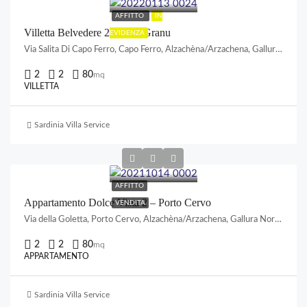
AFFITTO
IN
Villetta Belvedere 2 – Cala Granu
EVIDENZA
Via Salita Di Capo Ferro, Capo Ferro, Alzachèna/Arzachena, Gallura Nord-Est Sardegna, Sardigna/Sardegna, Italia
2
2
80
mq
VILLETTA
Sardinia Villa Service
AFFITTO
Appartamento Dolce Vista 2 – Porto Cervo
VENDITA
Via della Goletta, Porto Cervo, Alzachèna/Arzachena, Gallura Nord-Est Sardegna, Sardigna/Sardegna, Italia
2
2
80
mq
APPARTAMENTO
Sardinia Villa Service