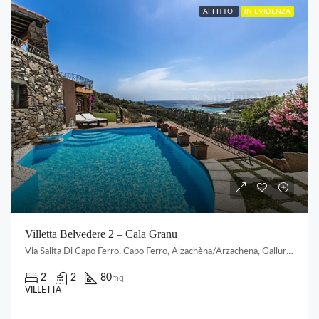
AFFITTO
IN EVIDENZA
Villetta Belvedere 2 – Cala Granu
Via Salita Di Capo Ferro, Capo Ferro, Alzachèna/Arzachena, Gallura Nord-Est Sardegna, Sardigna/Sardegna, Italia
2
2
80
mq
VILLETTA