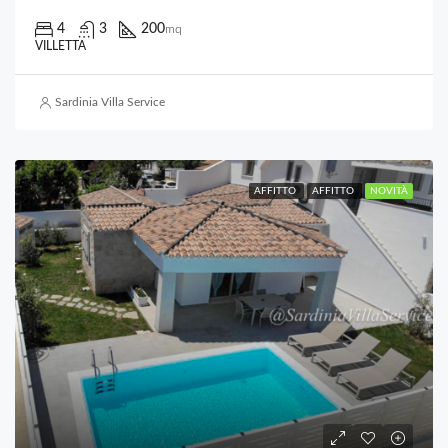
4
3
200
mq
VILLETTA
Sardinia Villa Service
AFFITTO
AFFITTO
NOVITÀ