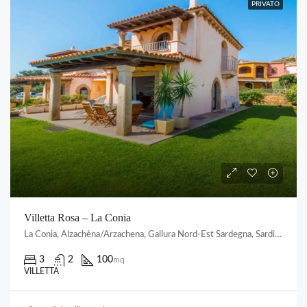
PRIVATO
Villetta Rosa – La Conia
La Conia, Alzachèna/Arzachena, Gallura Nord-Est Sardegna, Sardigna/Sardegna, 07021, Italia
3
2
100
mq
VILLETTA