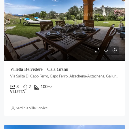
Villetta Belvedere – Cala Granu
Via Salita Di Capo Ferro, Capo Ferro, Alzachèna/Arzachena, Gallura Nord-Est Sardegna, Sardigna/Sardegna, Italia
3
2
100
mq
VILLETTA
Sardinia Villa Service