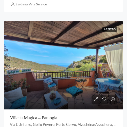
Sardinia Villa Service
AFFITTO
Villetta Magica – Pantogia
Via L'Unfarru, Golfo Pevero, Porto Cervo, Alzachèna/Arzachena, Gallura Nord-Est Sardegna, Sardigna/Sardegna, Italia