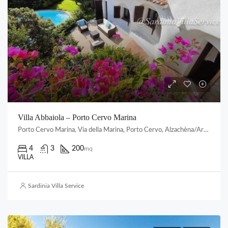
Villa Abbaiola – Porto Cervo Marina
Porto Cervo Marina, Via della Marina, Porto Cervo, Alzachèna/Arzachena, Gallura Nord-Est Sardegna, Sardigna/Sardegna, Italia
4
3
200
mq
VILLA
Sardinia Villa Service