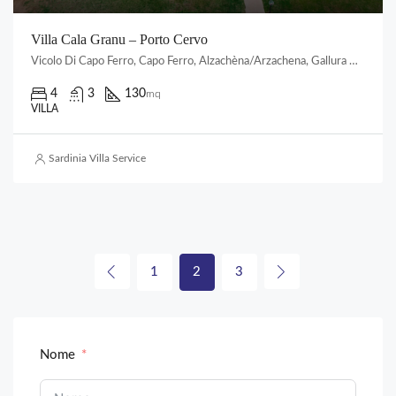
Villa Cala Granu – Porto Cervo
Vicolo Di Capo Ferro, Capo Ferro, Alzachèna/Arzachena, Gallura Nord-Est Sardegna, Sardigna/Sardegna, Italia
4
3
130
mq
VILLA
Sardinia Villa Service
1
2
3
Nome