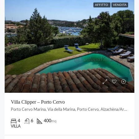
AFFITTO
VENDITA
Villa Clipper – Porto Cervo
Porto Cervo Marina, Via della Marina, Porto Cervo, Alzachèna/Arzachena, Gallura Nord-Est Sardegna, Sardigna/Sardegna, Italia
4
6
400
mq
VILLA