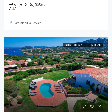
6
6
350
mq
VILLA
Sardinia Villa Service
PROGETTO GESTIONE GLOBALE