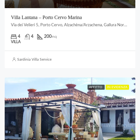
Villa Lantana – Porto Cervo Marina
Via dei Velieri 5, Porto Cervo, Alzachèna/Arzachena, Gallura Nord-Est Sardegna, Sardigna/Sardegna, Italia
4
4
200
mq
VILLA
Sardinia Villa Service
AFFITTO
IN EVIDENZA