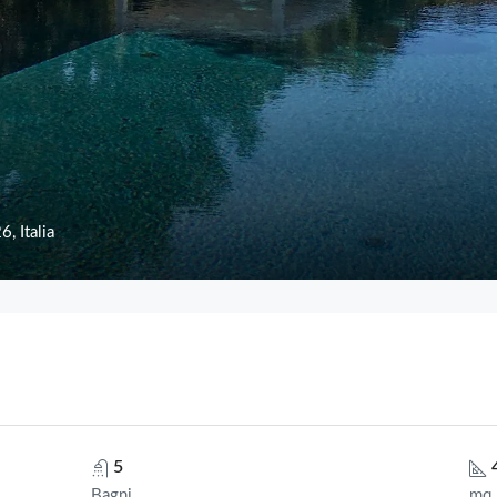
, Italia
5
Bagni
mq