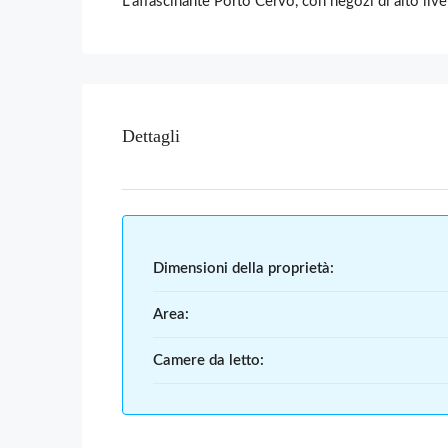
L’affascinante Porto Cervo, con negozi di alto live
Dettagli
Dimensioni della proprietà:
Area:
Camere da letto: