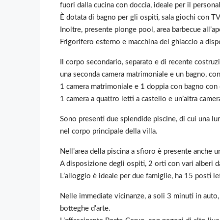
fuori dalla cucina con doccia, ideale per il persona
È dotata di bagno per gli ospiti, sala giochi con T
Inoltre, presente plonge pool, area barbecue all’a
Frigorifero esterno e macchina del ghiaccio a disp
Il corpo secondario, separato e di recente costru
una seconda camera matrimoniale e un bagno, con u
1 camera matrimoniale e 1 doppia con bagno con 
1 camera a quattro letti a castello e un’altra ca
Sono presenti due splendide piscine, di cui una lu
nel corpo principale della villa.
Nell’area della piscina a sfioro è presente anche u
A disposizione degli ospiti, 2 orti con vari alberi d
L’alloggio è ideale per due famiglie, ha 15 posti le
Nelle immediate vicinanze, a soli 3 minuti in auto,
botteghe d’arte.