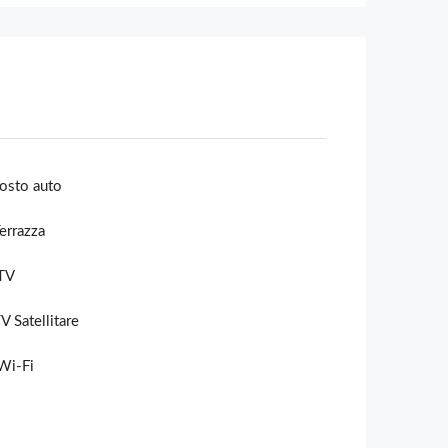
osto auto
errazza
TV
V Satellitare
Wi-Fi