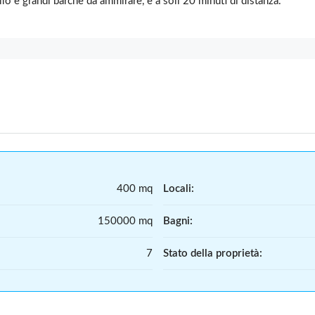
llo e grandi barche da ammirare, è a soli 20 minuti di distanza.
400 mq
Locali:
150000 mq
Bagni:
7
Stato della proprietà: