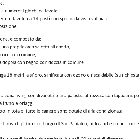
le.
V e numerosi giochi da tavolo.
perto e tavolo da 14 posti con splendida vista sul mare.
osizione.
zione, è composto da:
na propria area salotto all’aperto,
doccia in comune,
mera doppia con bagno con doccia in comune
nga 18 metri, a sfioro, sanificata con ozono e riscaldabile (su richie
na zona living con divanetti e una palestra attrezzata con tappetini, p
a frutto e ortaggi.
tto in totale; tutte le camere sono dotate di aria condizionata.
 si trova il pittoresco borgo di San Pantaleo, noto anche come “paese 