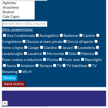
Altre caratteristiche
Aria Condizionata
Asciugatrice
Barbecue
Camino
Congelatore
Discesa al mare privata
Doccia all'aperto
Forno a legna
Garage
Giardino
Jacuzzi
Lavanderia
Lavastoviglie
Lavatrice
Microonde
Orto
Palestra
Piano cottura a induzione
Piscina
Posto auto
Ripostiglio
Sauna
Solarium
Terrazza
TV
TV Satellitare
TV
Streaming
Wi-Fi
Ricerca
Salva ricerca
Accedi
×