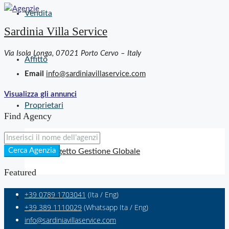
Vendita
Sardinia Villa Service
Via Isola Longa, 07021 Porto Cervo – Italy
Affitto
Email
info@sardiniavillaservice.com
Visualizza gli annunci
Proprietari
Find Agency
Cerca Agenzia
Progetto Gestione Globale
Featured
+39 0789 1703041
(Ita / Eng)
News
News
+39 389 1110029
(Whatsapp Ita / Eng)
info@sardiniavillaservice.com