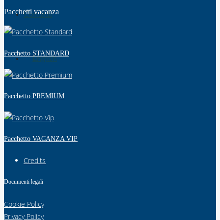
Pacchetti vacanza
Contatti
Pacchetto STANDARD
English
Pacchetto PREMIUM
Pacchetto VACANZA VIP
Credits
Documenti legali
Cookie Policy
Privacy Policy